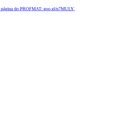
 na página do PROFMAT:
goo.gl/n7MULY
.