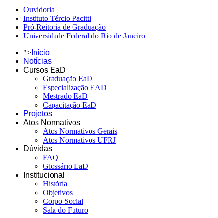
Ouvidoria
Instituto Tércio Pacitti
Pró-Reitoria de Graduação
Universidade Federal do Rio de Janeiro
">
Início
Notícias
Cursos EaD
Graduação EaD
Especialização EAD
Mestrado EaD
Capacitação EaD
Projetos
Atos Normativos
Atos Normativos Gerais
Atos Normativos UFRJ
Dúvidas
FAQ
Glossário EaD
Institucional
História
Objetivos
Corpo Social
Sala do Futuro