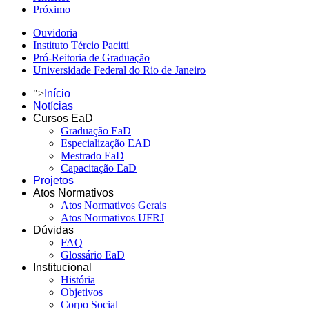
Próximo
Ouvidoria
Instituto Tércio Pacitti
Pró-Reitoria de Graduação
Universidade Federal do Rio de Janeiro
">
Início
Notícias
Cursos EaD
Graduação EaD
Especialização EAD
Mestrado EaD
Capacitação EaD
Projetos
Atos Normativos
Atos Normativos Gerais
Atos Normativos UFRJ
Dúvidas
FAQ
Glossário EaD
Institucional
História
Objetivos
Corpo Social