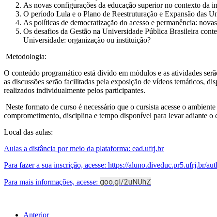
As novas configurações da educação superior no contexto da in
O período Lula e o Plano de Reestruturação e Expansão das U
As políticas de democratização do acesso e permanência: novas 
Os desafios da Gestão na Universidade Pública Brasileira conte
Universidade: organização ou instituição?
Metodologia:
O conteúdo programático está divido em módulos e as atividades serão
as discussões serão facilitadas pela exposição de vídeos temáticos, d
realizados individualmente pelos participantes.
Neste formato de curso é necessário que o cursista acesse o ambiente 
comprometimento, disciplina e tempo disponível para levar adiante o 
Local das aulas:
Aulas a distância por meio da plataforma: ead.ufrj.br
Para fazer a sua inscrição, acesse: https://aluno.diveduc.pr5.ufrj.br/aut
goo.gl/2uNUhZ
Para mais informações, acesse:
Anterior