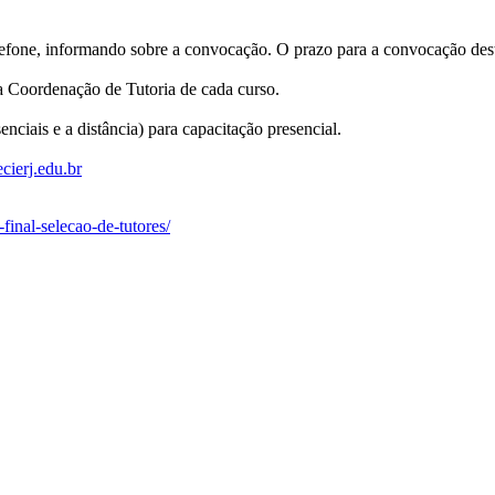
elefone, informando sobre a convocação. O prazo para a convocação dest
la Coordenação de Tutoria de cada curso.
ciais e a distância) para capacitação presencial.
cierj.edu.br
final-selecao-de-tutores/