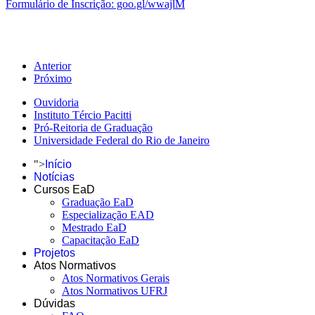
Formulário de Inscrição: goo.gl/wwajlM
Anterior
Próximo
Ouvidoria
Instituto Tércio Pacitti
Pró-Reitoria de Graduação
Universidade Federal do Rio de Janeiro
">
Início
Notícias
Cursos EaD
Graduação EaD
Especialização EAD
Mestrado EaD
Capacitação EaD
Projetos
Atos Normativos
Atos Normativos Gerais
Atos Normativos UFRJ
Dúvidas